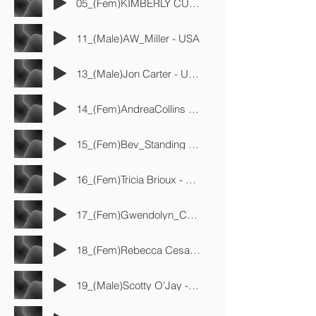
05_(Fem)KIMBERLY CUSHING - USA
11_(Male)AW_Miller - USA
13_(Male)Jon Carter - USA
14_(Fem)AndreaCollins - Canadá
15_(Fem)Bev_Standing - Canadá
16_(Fem)Tricia Brioux - Canadá
17_(Fem)Gwendolyn_Carter - USA
18_(Fem)Rebecca Cesa - USA
19_(Male)Scotty O'Jay - USA